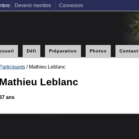
mbre
Devenir membre
Connexion
ccueil
Défi
Préparation
Photos
Contact
Participants
/ Mathieu Leblanc
Mathieu Leblanc
37 ans