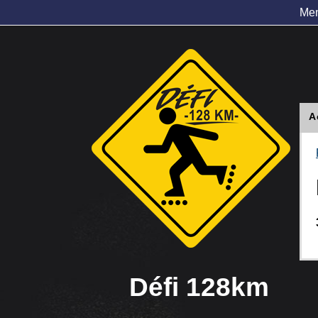
Me
A
Défi 128km