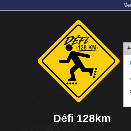
Me
A
Défi 128km