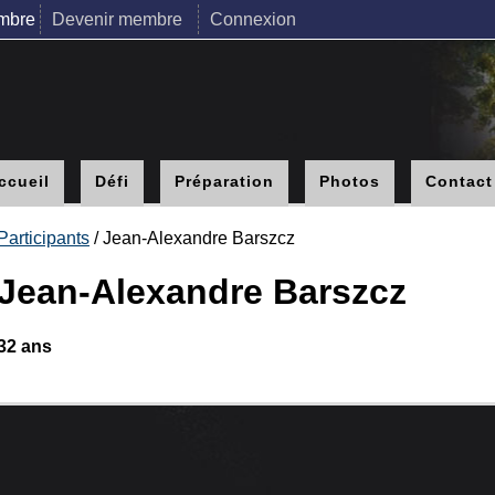
mbre
Devenir membre
Connexion
ccueil
Défi
Préparation
Photos
Contact
Participants
/ Jean-Alexandre Barszcz
Jean-Alexandre Barszcz
32 ans