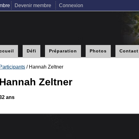
mbre
Devenir membre
Connexion
ccueil
Défi
Préparation
Photos
Contact
Participants
/ Hannah Zeltner
Hannah Zeltner
32 ans