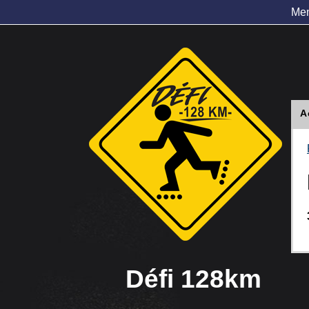
Me
A
Défi 128km