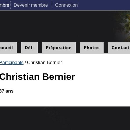
mbre
Devenir membre
Connexion
ccueil
Défi
Préparation
Photos
Contact
Participants
/ Christian Bernier
Christian Bernier
37 ans