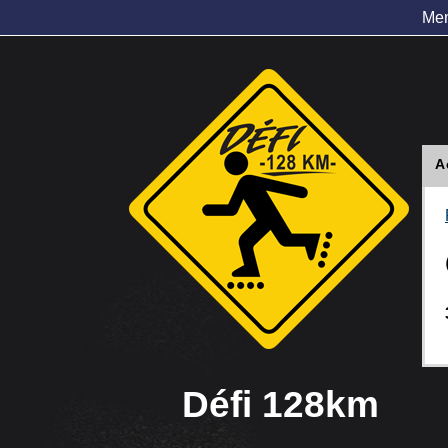
Me
A
Défi 128km