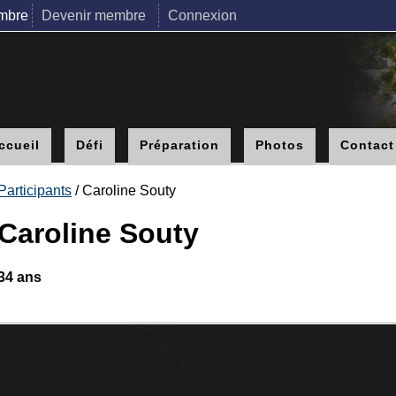
mbre
Devenir membre
Connexion
ccueil
Défi
Préparation
Photos
Contact
Participants
/ Caroline Souty
Caroline Souty
34 ans