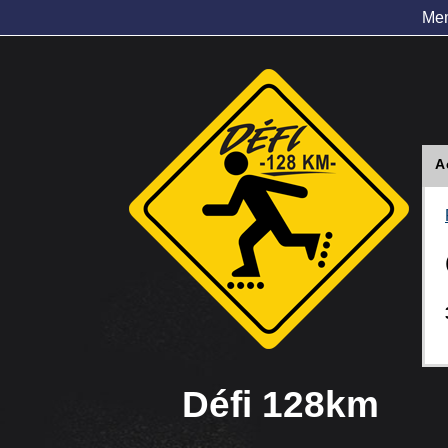
Me
A
Défi 128km